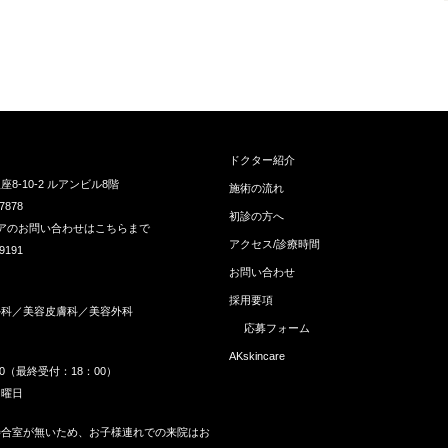
ドクター紹介
8-10-2 ルアンビル8階
施術の流れ
7878
初診の方へ
アのお問い合わせはこちらまで
アクセス/診療時間
9191
お問い合わせ
採用要項
外科／美容皮膚科／美容外科
応募フォーム
】
AKskincare
00（最終受付：18：00）
月曜日
待合室が無いため、お子様連れでの来院はお